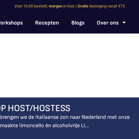
Voor 16:00 besteld,
morgen
in huis |
Gratis
bezorging vanaf €75
orkshops
Recepten
Blogs
Over ons
P HOST/HOSTESS
 brengen we de Italiaanse zon naar Nederland met onze
aakte limoncello én alcoholvrije Li…