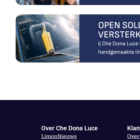
OPEN SOLL
VERSTER
ij Che Dona Luce
handgemaakte lim
Over Che Dona Luce
Klan
LimonNieuws
Over