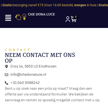
Gratis
bezorging vanaf €75 |
Voor 16:00 besteld,
morgen
in huis |
Gratis
b
CHE DONA LUCE
0
CONTACT
NEEM CONTACT MET ONS
OP
Croy 14, 5653 LD Eindhoven
info@chedonaluce.nl
+31 040 3098242
Bent u op zoek naar een prijs op maat? Vraag dan een
offerte aan via onderstaand formulier. We bekijken de
aanvraag en nemen zo spoedig mogelijk contact met u op.