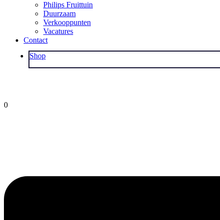
Philips Fruittuin
Duurzaam
Verkooppunten
Vacatures
Contact
Shop
0