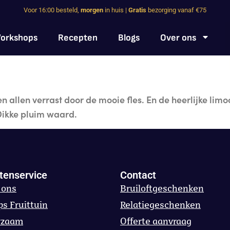
Voor 16:00 besteld,
morgen
in huis |
Gratis
bezorging vanaf €75
orkshops
Recepten
Blogs
Over ons
allen verrast door de mooie fles. En de heerlijke limoc
Dikke pluim waard.
tenservice
Contact
 ons
Bruiloftgeschenken
ps Fruittuin
Relatiegeschenken
rzaam
Offerte aanvraag