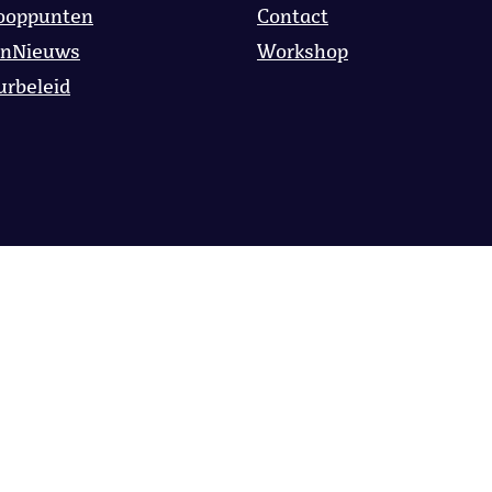
ooppunten
Contact
onNieuws
Workshop
urbeleid