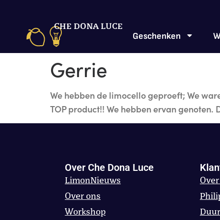
CHE DONA LUCE
Geschenken
W
Gerrie
We hebben de limocello geproeft; We waren 
TOP product!! We hebben ervan genoten. 
Over Che Dona Luce
Klan
LimonNieuws
Over
Over ons
Phili
Workshop
Duu