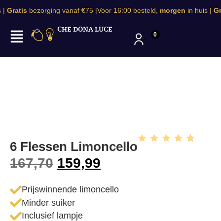
|
Gratis
bezorging vanaf €75 |
Voor 16:00 besteld,
morgen
in huis |
Gra
CHE DONA LUCE
0
6 Flessen Limoncello
167,70
159,99
Prijswinnende limoncello
Minder suiker
Inclusief lampje